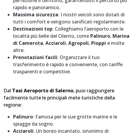
perfezione il territorio, garantendoti il percorso più
rapido e panoramico.
Massima sicurezza
: I nostri veicoli sono dotati di
tutti i comfort e vengono sanificati regolarmente.
Destinazioni top
: Colleghiamo l’aeroporto con le
località più belle del Cilento, come
Palinuro
,
Marina
di Camerota
,
Acciaroli
,
Agropoli
,
Pioppi
e molte
altre.
Prenotazioni facili
: Organizzare il tuo
trasferimento è rapido e conveniente, con tariffe
trasparenti e competitive.
Dal
Taxi Aeroporto di Salerno
, puoi raggiungere
facilmente tutte le principali mete turistiche della
regione:
Palinuro
: Famosa per le sue grotte marine e le
spiagge da sogno.
Acciaroli
: Un borgo incantato, sinonimo di