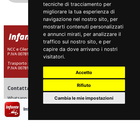
tecniche di tracciamento per
migliorare la tua esperienza di
navigazione nel nostro sito, per
mostrarti contenuti personalizzati
e annunci mirati, per analizzare il
traffico sul nostro sito, e per
capire da dove arrivano i nostri
NCC e CilentoBus: FRATELLI INFANTE SRL a socio unico
P.IVA 00781610654.
visitatori.
Trasporto pubblico locale: INFANTE A. RAFFAELE SRL a socio unico
P.IVA 00781600655
Accetto
Rifiuto
Contattaci
Whatsapp +39 0974 198 4230
Cambia le mie impostazioni
info@infantebus.it
×
Infante Bus APP
Scarica l’app
Assistenza