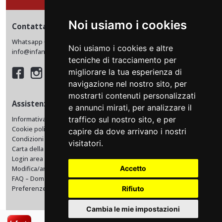
Noi usiamo i cookies
Contattaci
Whatsapp +39 0974 198 4230
Noi usiamo i cookies e altre
info@infantebus.it
tecniche di tracciamento per
migliorare la tua esperienza di
navigazione nel nostro sito, per
mostrarti contenuti personalizzati
Assistenza
e annunci mirati, per analizzare il
traffico sul nostro sito, e per
Informativa privacy
Cookie policy
capire da dove arrivano i nostri
Condizioni di vendita e trasporto
visitatori.
Carta della Mobilità
Login area riservata
Accetto
Modifica/annulla viaggio
FAQ – Domande frequenti
Preferenze cookies
Rifiuto
Cambia le mie impostazioni