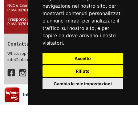
NCC e CilentoBus: FRATELLI INFANTE SRL a socio unico
navigazione nel nostro sito, per
P.IVA 00781610654.
mostrarti contenuti personalizzati
Trasporto pubblico locale: INFANTE A. RAFFAELE SRL a socio unico
e annunci mirati, per analizzare il
P.IVA 00781600655
traffico sul nostro sito, e per
capire da dove arrivano i nostri
visitatori.
Contattaci
Whatsapp +39 0974 198 4230
Accetto
info@infantebus.it
Rifiuto
Cambia le mie impostazioni
Assistenza
×
Infante Bus APP
Scarica l’app
Informativa privacy
Cookie policy
Condizioni di vendita e trasporto
Carta della Mobilità
Login area riservata
Modifica/annulla viaggio