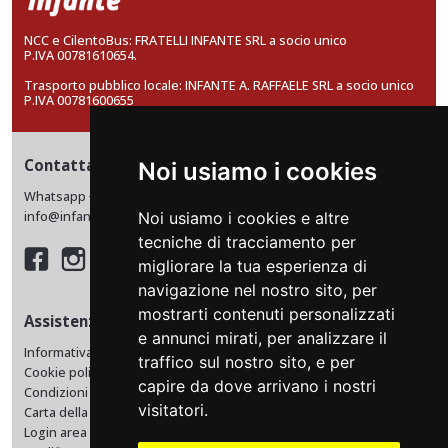
NCC e CilentoBus: FRATELLI INFANTE SRL a socio unico
P.IVA 00781610654.
Trasporto pubblico locale: INFANTE A. RAFFAELE SRL a socio unico
P.IVA 00781600655
Contattaci
Noi usiamo i cookies
Whatsapp +39 0974 198 4230
info@infantebus.it
Noi usiamo i cookies e altre
tecniche di tracciamento per
migliorare la tua esperienza di
navigazione nel nostro sito, per
mostrarti contenuti personalizzati
Assistenza
e annunci mirati, per analizzare il
Informativa privacy
traffico sul nostro sito, e per
Cookie policy
capire da dove arrivano i nostri
Condizioni di vendita e trasporto
visitatori.
Carta della Mobilità
Login area riservata