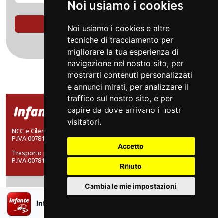
Noi usiamo i cookies
FIND SOLUTIONS
Noi usiamo i cookies e altre
tecniche di tracciamento per
migliorare la tua esperienza di
navigazione nel nostro sito, per
mostrarti contenuti personalizzati
e annunci mirati, per analizzare il
traffico sul nostro sito, e per
capire da dove arrivano i nostri
visitatori.
NCC e CilentoBus: FRATELLI INFANTE SRL a socio unico
P.IVA 00781610654.
Accetto
Trasporto pubblico locale: INFANTE A. RAFFAELE SRL a socio unico
P.IVA 00781600655
Rifiuto
Cambia le mie impostazioni
Contact Us
×
Infante Bus APP
Scarica l’app
Whatsapp +39 388 3095051
info@infantebus.it